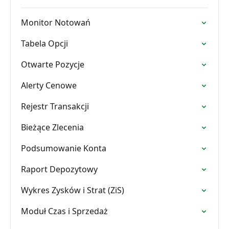
Monitor Notowań
Tabela Opcji
Otwarte Pozycje
Alerty Cenowe
Rejestr Transakcji
Bieżące Zlecenia
Podsumowanie Konta
Raport Depozytowy
Wykres Zysków i Strat (ZiS)
Moduł Czas i Sprzedaż