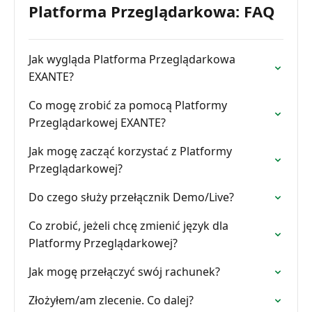
Platforma Przeglądarkowa: FAQ
Jak wygląda Platforma Przeglądarkowa
EXANTE?
Co mogę zrobić za pomocą Platformy
Przeglądarkowej EXANTE?
Jak mogę zacząć korzystać z Platformy
Przeglądarkowej?
Do czego służy przełącznik Demo/Live?
Co zrobić, jeżeli chcę zmienić język dla
Platformy Przeglądarkowej?
Jak mogę przełączyć swój rachunek?
Złożyłem/am zlecenie. Co dalej?