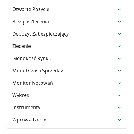
Otwarte Pozycje
Bieżące Zlecenia
Depozyt Zabezpieczający
Zlecenie
Głębokość Rynku
Moduł Czas i Sprzedaż
Monitor Notowań
Wykres
Instrumenty
Wprowadzenie