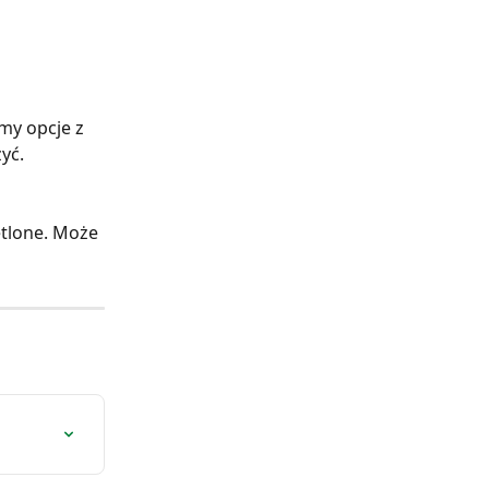
my opcje z 
zyć.
tlone. Może 