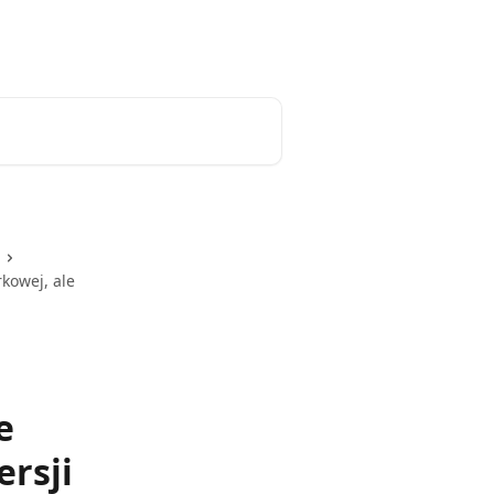
o
Resetowanie hasła
Polski
kowej, ale
e
ersji