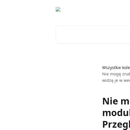
Przejdź do głównej zawartości
Przeszukaj artykuły...
Wszystkie kole
Nie mogę znal
widzę je w wer
Nie m
modul
Przeg