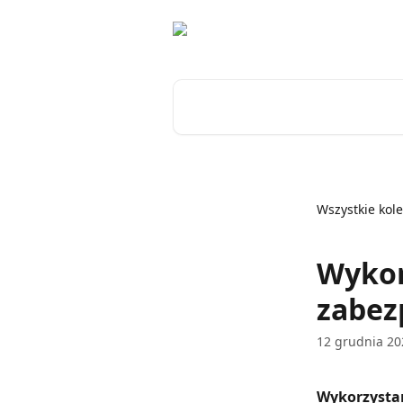
Przejdź do głównej zawartości
Przeszukaj artykuły...
Wszystkie kole
Wykor
zabez
12 grudnia 20
Wykorzystan