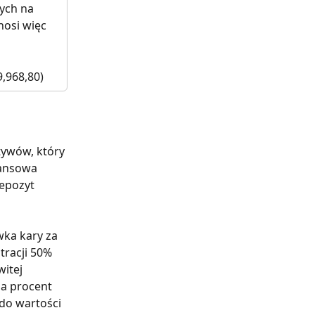
ych na 
osi więc 
9,968,80)
tywów, który 
nansowa 
epozyt 
wka kary za 
tracji 50% 
itej 
a procent 
do wartości 