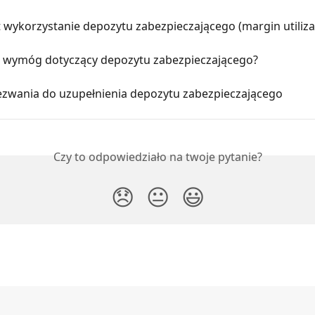
 wykorzystanie depozytu zabezpieczającego (margin utiliza
st wymóg dotyczący depozytu zabezpieczającego?
ezwania do uzupełnienia depozytu zabezpieczającego
Czy to odpowiedziało na twoje pytanie?
😞
😐
😃