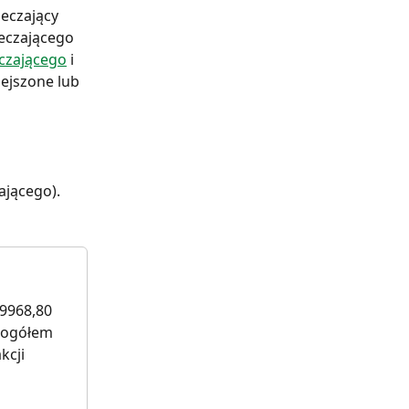
eczający 
ieczającego 
czającego
 i 
ejszone lub 
ającego).
9968,80 
 ogółem 
kcji 