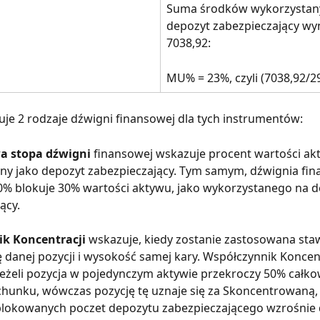
Suma środków wykorzystan
depozyt zabezpieczający wyn
7038,92:
MU% = 23%, czyli (7038,92/2
je 2 rodzaje dźwigni finansowej dla tych instrumentów:
a stopa dźwigni
 finansowej wskazuje procent wartości ak
any jako depozyt zabezpieczający. Tym samym, dźwignia fi
0% blokuje 30% wartości aktywu, jako wykorzystanego na d
ący.
k Koncentracji
 wskazuje, kiedy zostanie zastosowana sta
 danej pozycji i wysokość samej kary. Współczynnik Koncen
jeżeli pozycja w pojedynczym aktywie przekroczy 50% całkow
hunku, wówczas pozycję tę uznaje się za Skoncentrowaną, 
lokowanych poczet depozytu zabezpieczającego wzrośnie 