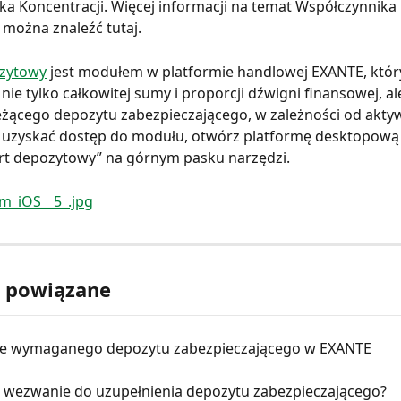
a Koncentracji. Więcej informacji na temat Współczynnika 
 można znaleźć tutaj.
zytowy
 jest modułem w platformie handlowej EXANTE, któr
nie tylko całkowitej sumy i proporcji dźwigni finansowej, ale
ieżącego depozytu zabezpieczającego, w zależności od akt
y uzyskać dostęp do modułu, otwórz platformę desktopową
ort depozytowy” na górnym pasku narzędzi.
y powiązane
ie wymaganego depozytu zabezpieczającego w EXANTE
st wezwanie do uzupełnienia depozytu zabezpieczającego?