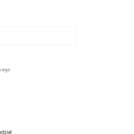
o
Resetowanie hasła
Polski
ącego
dział 