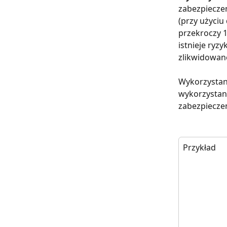
zabezpieczen
(przy użyciu
przekroczy 1
istnieje ryz
zlikwidowane
Wykorzystani
wykorzystani
zabezpieczen
Przykład