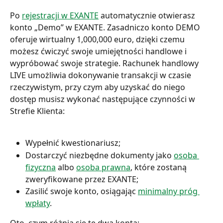
Po 
rejestracji w EXANTE
 automatycznie otwierasz 
konto „Demo” w EXANTE. Zasadniczo konto DEMO 
oferuje wirtualny 1,000,000 euro, dzięki czemu 
możesz ćwiczyć swoje umiejętności handlowe i 
wypróbować swoje strategie. Rachunek handlowy 
LIVE umożliwia dokonywanie transakcji w czasie 
rzeczywistym, przy czym aby uzyskać do niego 
dostęp musisz wykonać następujące czynności w 
Strefie Klienta:
Wypełnić kwestionariusz;
Dostarczyć niezbędne dokumenty jako 
osoba 
fizyczna
 albo 
osoba prawna
, które zostaną 
zweryfikowane przez EXANTE;
Zasilić swoje konto, osiągając 
minimalny próg 
wpłaty
.
Oto, czym różnią się te dwa konta: