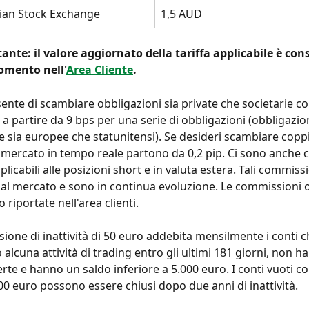
lian Stock Exchange
1,5 AUD
nte: il valore aggiornato della tariffa applicabile è cons
omento nell'
Area Cliente
.
nte di scambiare obbligazioni sia private che societarie co
a partire da 9 bps per una serie di obbligazioni (obbligazion
e sia europee che statunitensi). Se desideri scambiare coppie
i mercato in tempo reale partono da 0,2 pip. Ci sono anche
licabili alle posizioni short e in valuta estera. Tali commissi
l mercato e sono in continua evoluzione. Le commissioni 
o riportate nell'area clienti.
one di inattività di 50 euro addebita mensilmente i conti c
alcuna attività di trading entro gli ultimi 181 giorni, non h
rte e hanno un saldo inferiore a 5.000 euro. I conti vuoti c
100 euro possono essere chiusi dopo due anni di inattività.