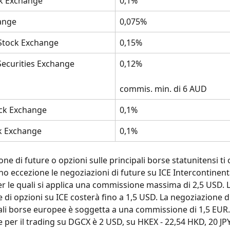
ck Exchange
0,1%
ange
0,075%
Stock Exchange
0,15%
Securities Exchange
0,12%
commis. min. di 6 AUD
ck Exchange
0,1%
k Exchange
0,1%
ne di future o opzioni sulle principali borse statunitensi ti 
no eccezione le negoziazioni di future su ICE Intercontinent
r le quali si applica una commissione massima di 2,5 USD. L
 di opzioni su ICE costerà fino a 1,5 USD. La negoziazione di
pali borse europee è soggetta a una commissione di 1,5 EUR.
per il trading su DGCX è 2 USD, su HKEX - 22,54 HKD, 20 JPY