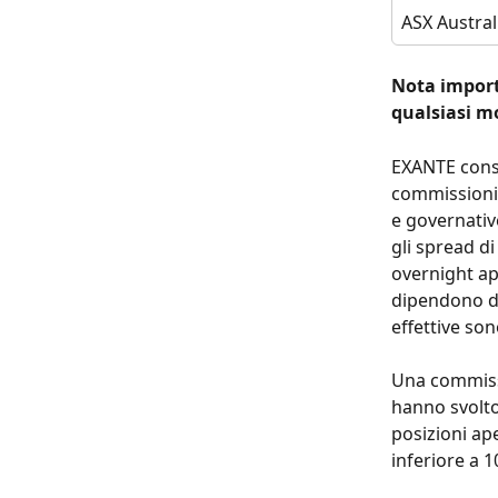
ASX Austra
Nota importa
qualsiasi m
EXANTE conse
commissioni 
e governativ
gli spread d
overnight app
dipendono da
effettive son
Una commissi
hanno svolto 
posizioni ape
inferiore a 