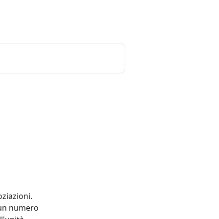
Reimposta password
Italiano
ziazioni. 
 un numero 