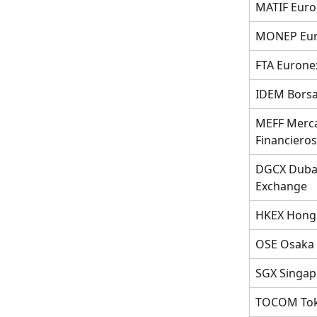
MATIF Euro
MONEP Eur
FTA Euronex
IDEM Borsa
MEFF Merca
Financieros
DGCX Dubai
Exchange
HKEX Hong 
OSE Osaka 
SGX Singap
TOCOM Tok