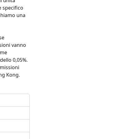
l'unità 
 specifico 
ichiamo una 
se 
sioni vanno 
ome 
ello 0,05%. 
missioni 
ong Kong.