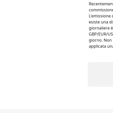
Recentement
commissione 
L'emissione 
esiste una d
giornaliere 
GBP/EUR/USD 
giorno. Non 
applicata un