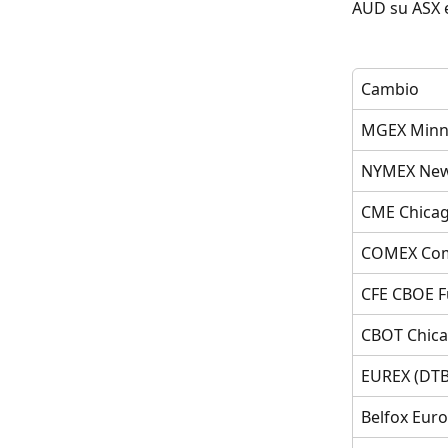
AUD su ASX e
Cambio
MGEX Minne
NYMEX New 
CME Chicag
COMEX Com
CFE CBOE F
CBOT Chica
EUREX (DTB
Belfox Euro