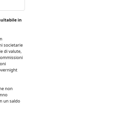
ultabile in 
n 
i societarie 
 di valute, 
 commissioni 
oni 
overnight 
he non 
anno 
on un saldo 