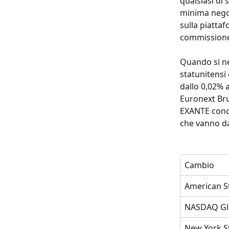
qualsiasi di 
minima negozi
sulla piatta
commissione 
Quando si ne
statunitensi
dallo 0,02% 
Euronext Bru
EXANTE conce
che vanno da
Cambio
American S
NASDAQ Gl
New York S