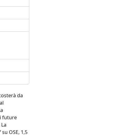
costerà da 
al 
a 
 future 
 La 
 su OSE, 1,5 