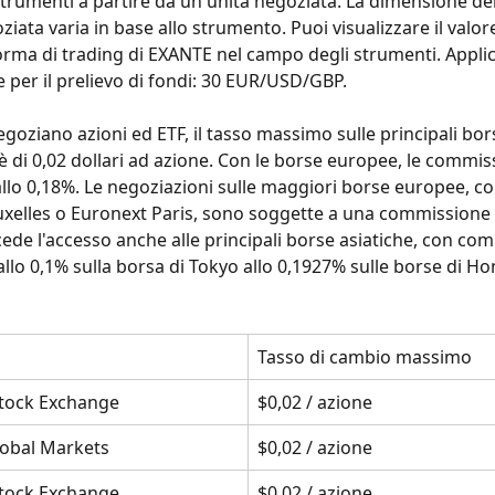
strumenti a partire da un'unità negoziata. La dimensione del
ata varia in base allo strumento. Puoi visualizzare il valore
forma di trading di EXANTE nel campo degli strumenti. Appl
per il prelievo di fondi: 30 EUR/USD/GBP.
goziano azioni ed ETF, il tasso massimo sulle principali bor
 è di 0,02 dollari ad azione. Con le borse europee, le commis
allo 0,18%. Le negoziazioni sulle maggiori borse europee, c
xelles o Euronext Paris, sono soggette a una commissione d
de l'accesso anche alle principali borse asiatiche, con com
llo 0,1% sulla borsa di Tokyo allo 0,1927% sulle borse di H
Tasso di cambio massimo
tock Exchange
$0,02 / azione
obal Markets
$0,02 / azione
tock Exchange
$0,02 / azione