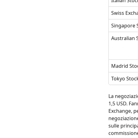
Italian Sto
Swiss Exch
Singapore 
Australian 
Madrid Sto
Tokyo Stoc
La negoziazio
1,5 USD. Fan
Exchange, pe
negoziazione
sulle princi
commissione 