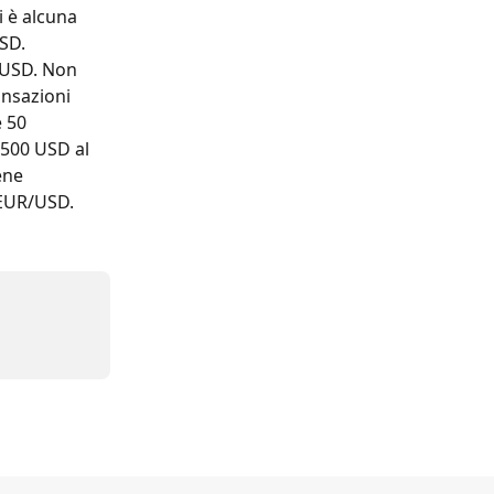
 è alcuna 
SD. 
/USD. Non 
nsazioni 
 50 
500 USD al 
ene 
/EUR/USD.