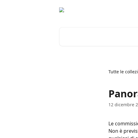
Vai al contenuto principale
Cerca articoli…
Tutte le collez
Panor
12 dicembre 
Le commissio
Non è previ