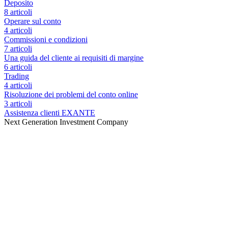
Deposito
8 articoli
Operare sul conto
4 articoli
Commissioni e condizioni
7 articoli
Una guida del cliente ai requisiti di margine
6 articoli
Trading
4 articoli
Risoluzione dei problemi del conto online
3 articoli
Assistenza clienti EXANTE
Next Generation Investment Company