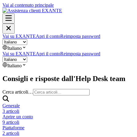
Vai al contenuto principale
Vai su EXANTE
Apri il conto
Reimposta password
Italiano
Vai su EXANTE
Apri il conto
Reimposta password
Italiano
Consigli e risposte dall'Help Desk team
Cerca articoli…
Generale
3 articoli
Aprire un conto
9 articoli
Piattaforme
2 articoli