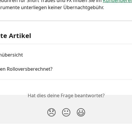
ühren für Short Trades und FX finden Sie im 
Kundenberei
trumente unterliegen keiner Übernachtgebühr.
e Artikel
übersicht
en Rolloversberechnet?
Hat dies deine Frage beantwortet?
😞
😐
😃