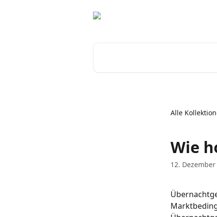
Zum Hauptinhalt springen
Nach Artikeln suchen …
Alle Kollektio
Wie h
12. Dezember
Übernachtgeb
Marktbedingu