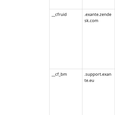
__cfruid
.exante.zende
sk.com
__cf_bm
.support.exan
te.eu