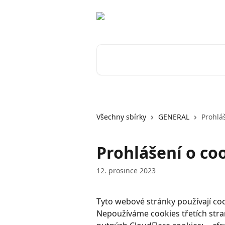
Přeskočit na hlavní obsah
Vyhledat v článcích…
Všechny sbírky
GENERAL
Prohlá
Prohlášení o co
12. prosince 2023
Tyto webové stránky používají coo
Nepoužíváme cookies třetích str