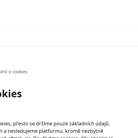
Přejděte na EXANTE
Otevřít
šení o cookies
okies
kies, přesto se držíme pouze základních údajů. 
an a nesledujeme platformu, kromě nezbytně 