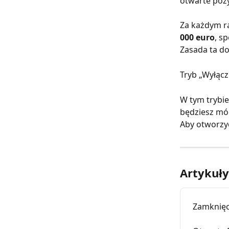
otwarte pozy
Za każdym r
000 euro
, s
Zasada ta do
Tryb „Wyłącz
W tym trybie
będziesz móg
Aby otworzyć
Artykuł
Zamknięc