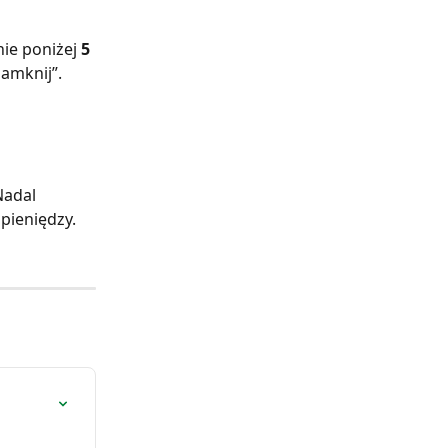
e poniżej 
5 
amknij”. 
Nadal 
ieniędzy. 