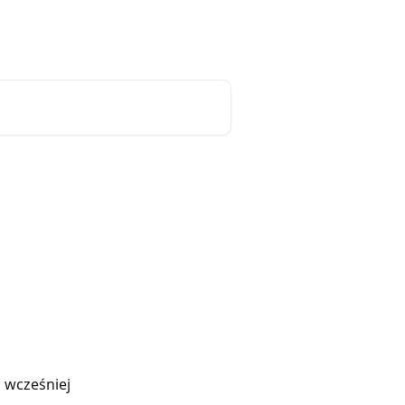
o
Resetowanie hasła
Polski
 wcześniej 