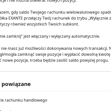
cje i nie można otwierać nowych pozycji.
azem, gdy saldo Twojego rachunku wielowalutowego spadni
półka EXANTE przełączy Twój rachunek do trybu „Wyłącznie z
tyczy również wszystkich Twoich subkont.
nie zamknij” jest włączany i wyłączany automatycznie.
 nie masz już możliwości dokonywania nowych transakcji. 
ł/mogła zamknąć swoje pozycje i wypłacić dowolną kwotę p
 nowe pozycje, trzeba będzie zasilić saldo powyżej progu.
y powiązane
ie rachunku handlowego