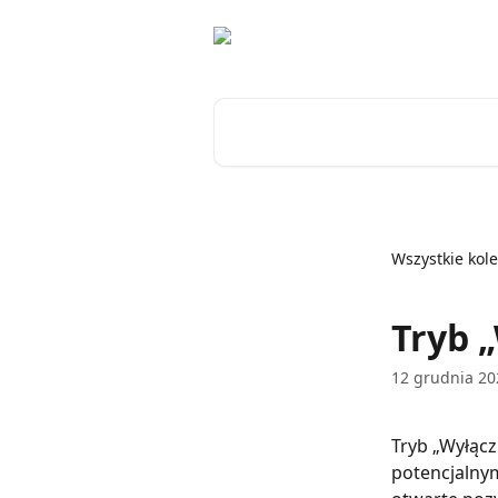
Przejdź do głównej zawartości
Przeszukaj artykuły...
Wszystkie kole
Tryb 
12 grudnia 20
Tryb „Wyłącz
potencjalny